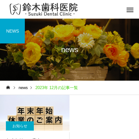
NEWS
news
予防歯科
虫歯
news
2023年 12月の記事一覧
マイオブレース
インプラ
小児矯正
お知らせ