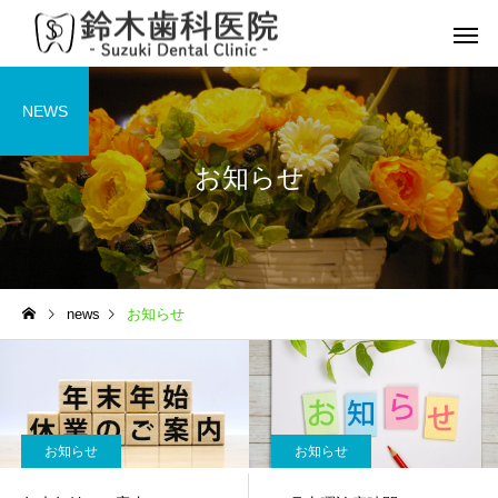
NEWS
お知らせ
予防歯科
虫歯
news
お知らせ
マイオブレース
インプラ
小児矯正
お知らせ
お知らせ