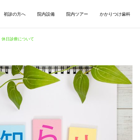
初診の方へ
院内設備
院内ツアー
かかりつけ歯科
 休日診療について
歯周病・歯槽膿漏
虫歯
そうのうろう
インプラント
入れ歯