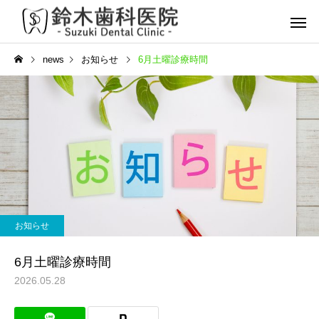
news
お知らせ
6月土曜診療時間
予防歯科
虫歯
お知らせ
マイオブレース
インプラ
小児矯正
6月土曜診療時間
2026.05.28