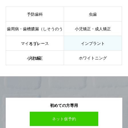
予防歯科
虫歯
歯周病・歯槽膿漏（しそうのう
小児矯正・成人矯正
マイオブレース
インプラント
ろう）
入れ歯
ホワイトニング
小児矯正
初めての方専用
ネット仮予約