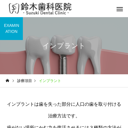
EXAMIN
ATION
インプラント
予防歯科
虫歯
診療項目
インプラント
マイオブレース
インプラ
小児矯正
インプラントは歯を失った部分に人口の歯を取り付ける
治療方法です。
歯がない場所にかむ力を復活させるには３種類の方法が